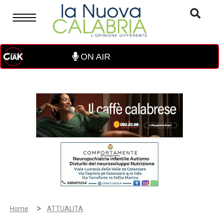
ON AIR
>
Home
ATTUALITA