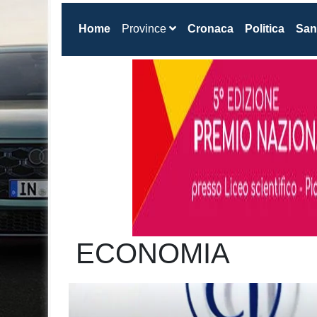
(current)
Home
Province
Cronaca
Politica
San
ECONOMIA