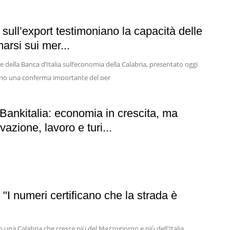
i sull’export testimoniano la capacità delle
arsi sui mer...
 della Banca d’Italia sull’economia della Calabria, presentato oggi
tano una conferma importante del per
Bankitalia: economia in crescita, ma
vazione, lavoro e turi...
nale positivo sul fronte economico: secondo l’indicatore Iter della
rdo regionale
: "I numeri certificano che la strada è
no una Calabria che cresce più del Mezzogiorno e più dell'Italia,