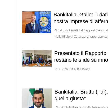
Bankitalia, Gallo: "I dat
nostra imprese di afferm
“I dati contenuti nel Rapporto annuale
nella filiale di Catanzaro, rappresen
Presentato il Rapporto 
restano le sfide su inno
di FRANCESCO IULIANO
La Calabria chiude il 2025 con un seg
Banca d’Italia, il prodotto interno lo
Bankitalia, Brutto (FdI)
quella giusta"
"I dati della Banca d'Italia fotografa