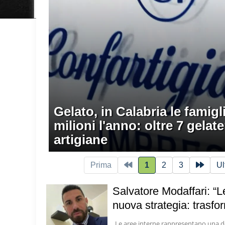
Gelato, in Calabria le famig
milioni l'anno: oltre 7 gelat
artigiane
Prima
1
2
3
Ul
Salvatore Modaffari: “
nuova strategia: trasfor
Le aree interne rappresentano una delle 