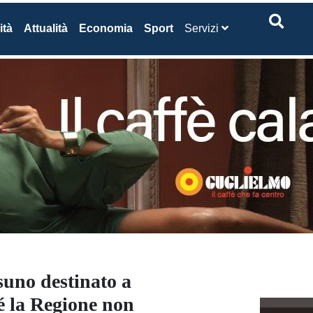
ità
Attualità
Economia
Sport
Servizi
suno destinato a
é la Regione non