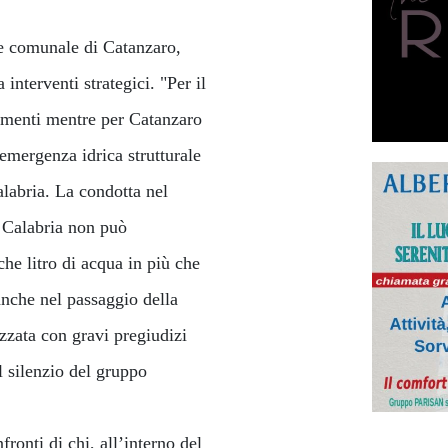
re comunale di Catanzaro,
interventi strategici. "Per il
iamenti mentre per Catanzaro
emergenza idrica strutturale
alabria. La condotta nel
e Calabria non può
he litro di acqua in più che
nche nel passaggio della
izzata con gravi pregiudizi
l silenzio del gruppo
onti di chi, all’interno del