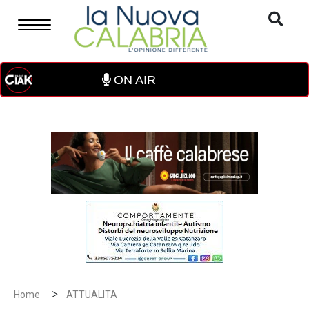
ON AIR
>
Home
ATTUALITA