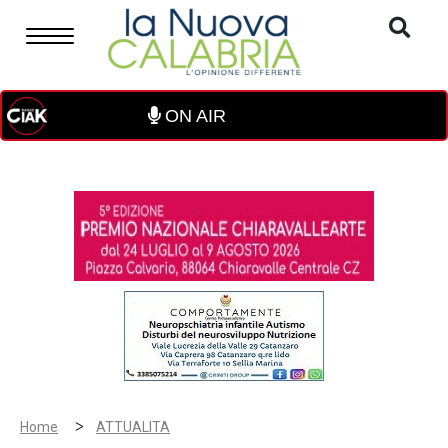
ON AIR
>
Home
ATTUALITA