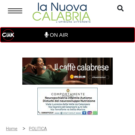
ON AIR
>
Home
POLITICA