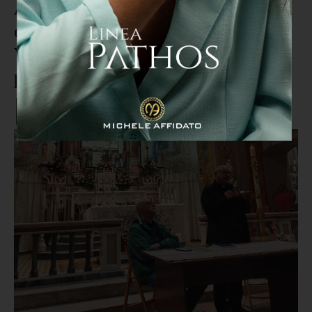
A Gimigliano dialogo tra il
diacono Mario Arcuri e don
Vincenzo Scaturchio sulla pietà
popolare pasquale