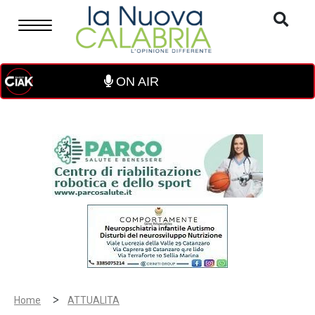
ON AIR
>
Home
ATTUALITA