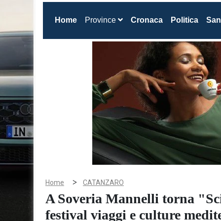
(current)
Home
Province
Cronaca
Politica
San
>
Home
CATANZARO
A Soveria Mannelli torna "Sci
festival viaggi e culture medit