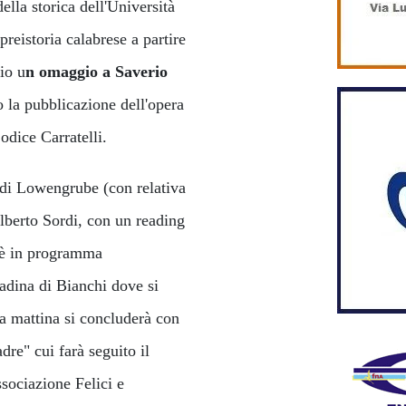
lla storica dell'Università
 preistoria calabrese a partire
gio u
n omaggio a Saverio
 la pubblicazione dell'opera
odice Carratelli.
e di Lowengrube (con relativa
Alberto Sordi, con un reading
o è in programma
tadina di Bianchi dove si
La mattina si concluderà con
re" cui farà seguito il
ssociazione Felici e