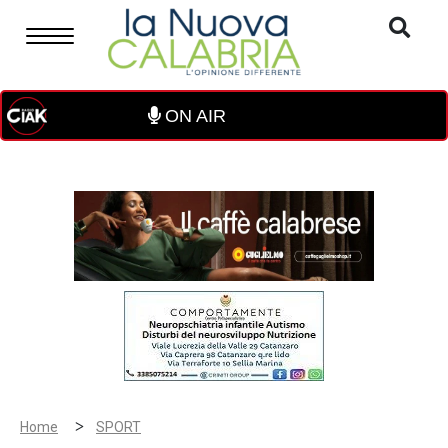
ON AIR
>
Home
SPORT