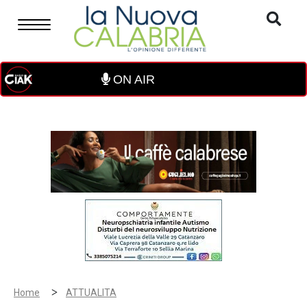
ON AIR
>
Home
ATTUALITA