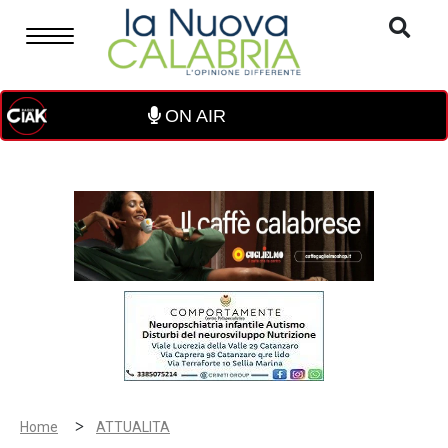
ON AIR
>
Home
ATTUALITA