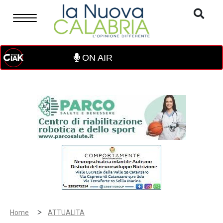
ON AIR
>
Home
ATTUALITA