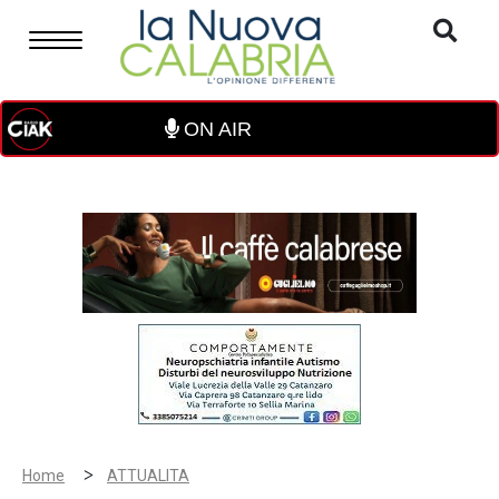
ON AIR
>
Home
ATTUALITA