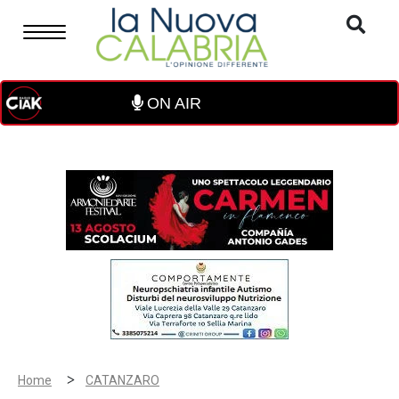
ON AIR
>
Home
CATANZARO