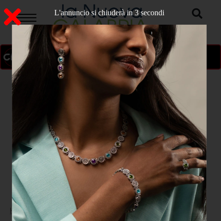
L'annuncio si chiuderà in 2 secondi
ON AIR
>
Home
CATANZARO