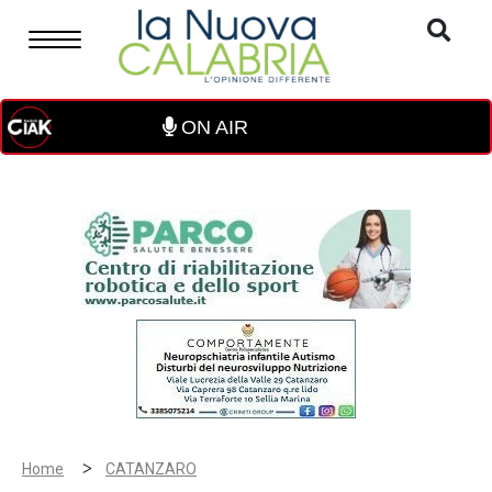
ON AIR
>
Home
CATANZARO