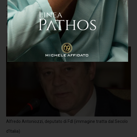
Antoniozzi e De Francesco: "Da
Fdi grande sostegno alla
Calabria"
Alfredo Antoniozzi, deputato di FdI (immagine tratta dal Secolo
d'Italia)