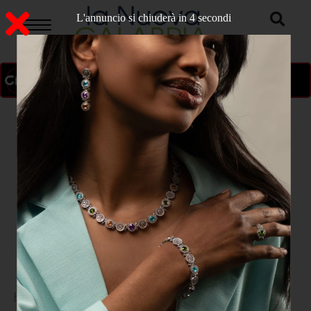
L'annuncio si chiuderà in 3 secondi
ON AIR
>
Home
POLITICA