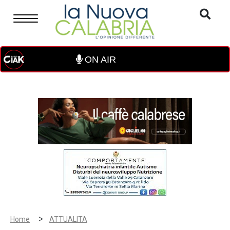
ON AIR
>
Home
ATTUALITA