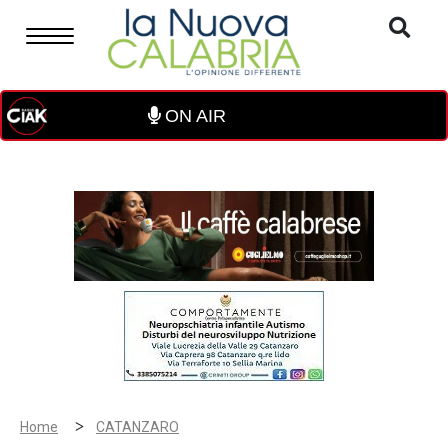
ON AIR
>
Home
CATANZARO