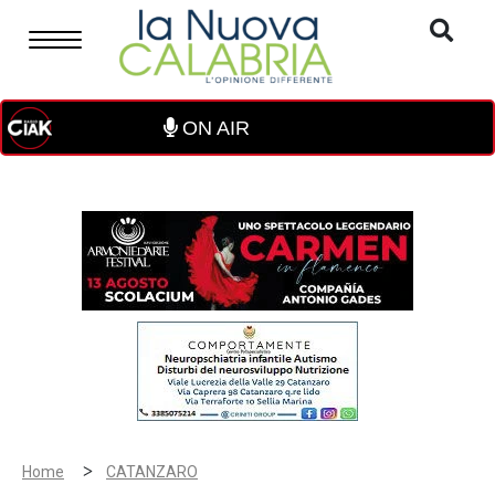
ON AIR
>
Home
CATANZARO