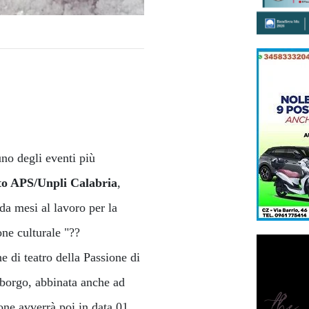
no degli eventi più
to APS/Unpli Calabria
,
da mesi al lavoro per la
ne culturale "??
 di teatro della Passione di
 borgo, abbinata anche ad
ione avverrà poi in data 01