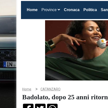
(current)
Home
Province
Cronaca
Politica
San
>
Home
CATANZARO
Badolato, dopo 25 anni ritor