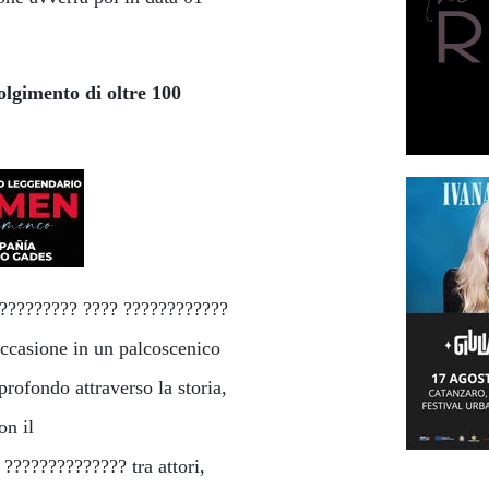
olgimento di oltre 100
??????????? ???? ????????????
occasione in un palcoscenico
rofondo attraverso la storia,
on il
 ?????????????? tra attori,