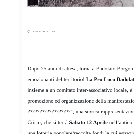
18 marzo 2025 10:40
Dopo 25 anni di attesa, torna a Badolato Borgo u
emozionanti del territorio!
La Pro Loco Badola
insieme a un comitato inter-associativo locale, è 
promozione ed organizzazione della manifestazio
??????????????????", una storica rappresentazione
Cristo, che si terrà
Sabato 12 Aprile
nell’antico
una lotteria popolare/raccolta fondi la cui estraz