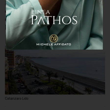
Balneari Catanzaro, restano le
concessioni provvisorie: gare per
ora 'congelate' tranne per due
lotti a Lido
Catanzaro Lido