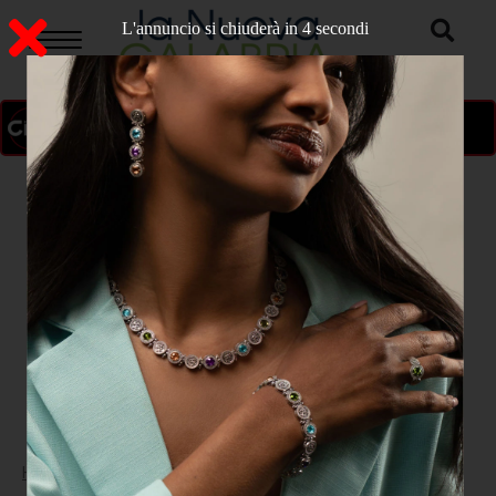
L'annuncio si chiuderà in 3 secondi
ON AIR
>
Home
CATANZARO