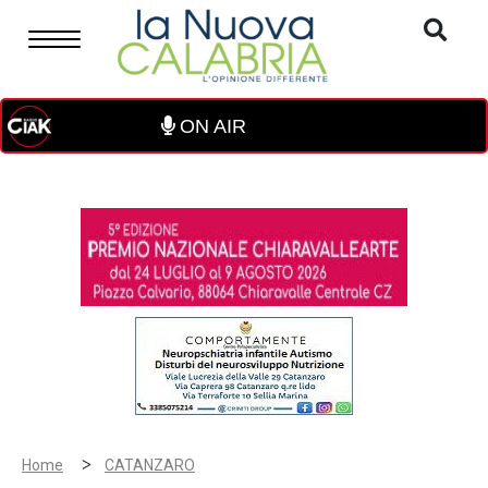
ON AIR
>
Home
CATANZARO