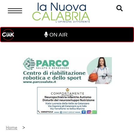
ON AIR
>
Home