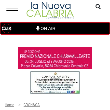
ON AIR
>
Home
CRONACA