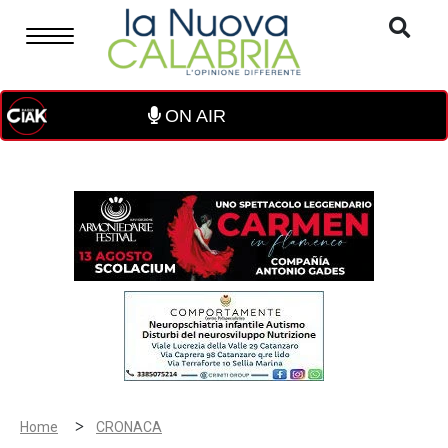
ON AIR
>
Home
CRONACA