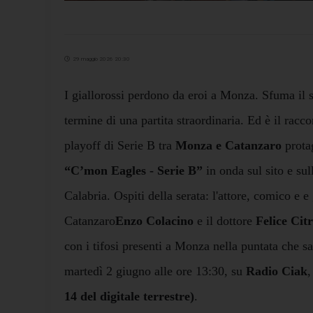
29 maggio 2026 20:30
I giallorossi perdono da eroi a Monza. Sfuma il s
termine di una partita straordinaria. Ed è
il racco
playoff di Serie B tra
Monza e Catanzaro
protag
“C’mon Eagles - Serie B”
in onda sul sito e su
Calabria. Ospiti della serata: l'attore, comico e e
Catanzaro
Enzo Colacino
e il dottore
Felice Citr
con i tifosi presenti a Monza nella puntata che
sa
martedì 2 giugno alle ore 13:30, su
Radio Ciak
,
14 del digitale terrestre)
.