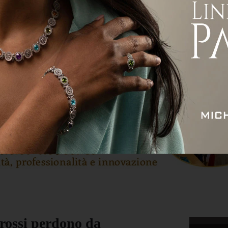
ità
Attualità
Economia
Sport
Servizi
orossi perdono da