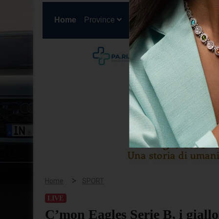
(current)
Home
Province
Cronaca
Politica
San
>
Home
SPORT
LIVE
C’mon Eagles Serie B, i giall