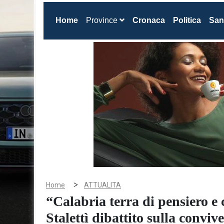
(current)
Home
Province
Cronaca
Politica
San
>
Home
ATTUALITA
“Calabria terra di pensiero e
Stalettì dibattito sulla conviv