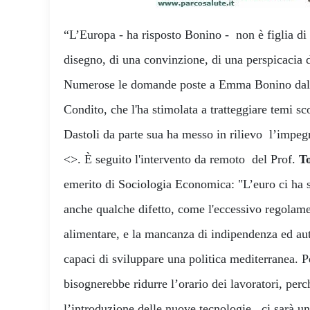
“L’Europa - ha risposto Bonino - non è figlia di 
disegno, di una convinzione, di una perspicacia 
Numerose le domande poste a Emma Bonino dal g
Condito, che l'ha stimolata a tratteggiare temi sc
Dastoli da parte sua ha messo in rilievo l’impegn
<>. È seguito l'intervento da remoto del Prof.
To
emerito di Sociologia Economica: "L’euro ci ha s
anche qualche difetto, come l'eccessivo regolam
alimentare, e la mancanza di indipendenza ed au
capaci di sviluppare una politica mediterranea. 
bisognerebbe ridurre l’orario dei lavoratori, per
l’introduzione delle nuove tecnologie, ci sarà u