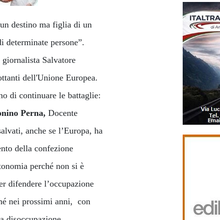
un destino ma figlia di un
di determinate persone”.
iornalista Salvatore
ottanti dell'Unione Europea.
o di continuare le battaglie:
nino Perna,
Docente
alvati, anche se l’Europa, ha
ento della confezione
tonomia perché non si è
Per difendere l’occupazione
ché nei prossimi anni, con
na disoccupazione