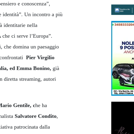
 pensiero e conoscenza”,
 identità”. Un incontro a più
 identitarie nella
A che ci serve l’Europa”.
tti, che domina un paesaggio
 confrontati
Pier Virgilio
alia, ed Emma Bonino,
già
 diretta streaming, autori
ario Gentile, c
he ha
nalista
Salvatore Condito
,
ziativa patrocinata dalla