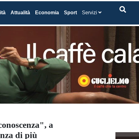
ità
Attualità
Economia
Sport
Servizi
 conoscenza", a
enza di più