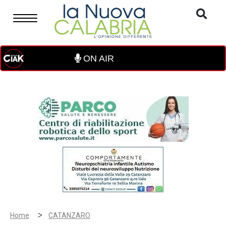
ON AIR
>
Home
CATANZARO