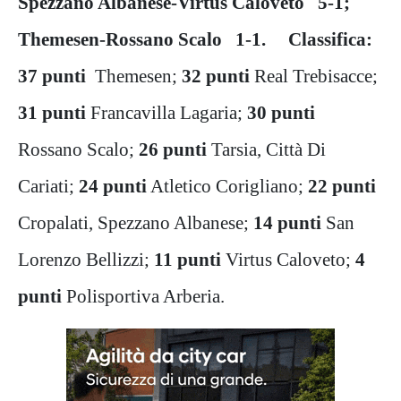
Spezzano Albanese-Virtus Caloveto 5-1;
Themesen-Rossano Scalo 1-1. Classifica:
37 punti
Themesen;
32 punti
Real Trebisacce;
31 punti
Francavilla Lagaria;
30 punti
Rossano Scalo;
26 punti
Tarsia, Città Di
Cariati;
24 punti
Atletico Corigliano;
22 punti
Cropalati, Spezzano Albanese;
14 punti
San
Lorenzo Bellizzi;
11 punti
Virtus Caloveto;
4
punti
Polisportiva Arberia.