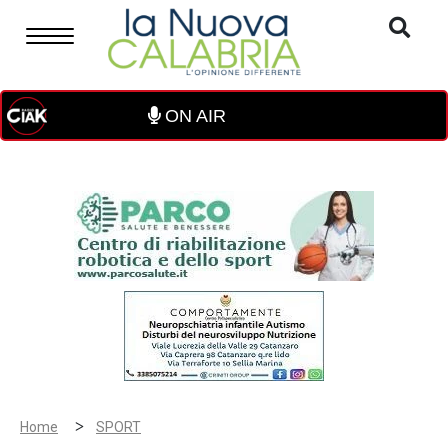
ON AIR
>
Home
SPORT