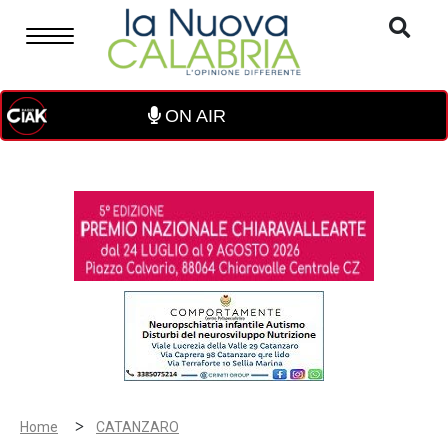
ON AIR
>
Home
CATANZARO