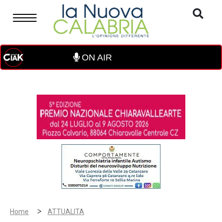
ON AIR
>
Home
ATTUALITA