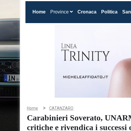
(current)
Home
Province
Cronaca
Politica
San
>
Home
CATANZARO
Carabinieri Soverato, UNARM
critiche e rivendica i successi 