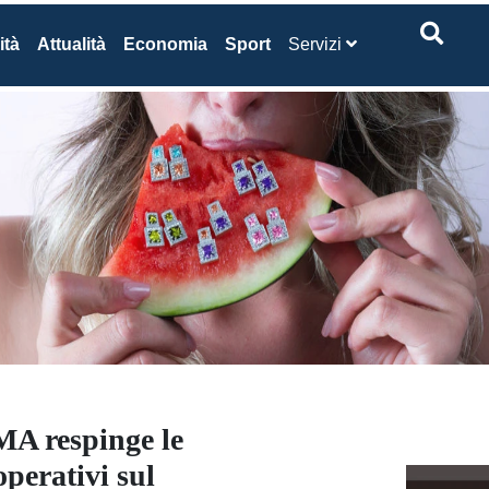
ità
Attualità
Economia
Sport
Servizi
A respinge le
operativi sul