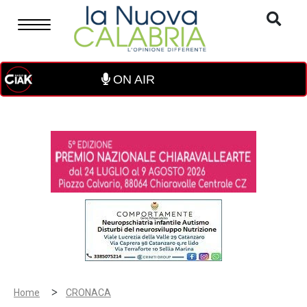
ON AIR
>
Home
CRONACA