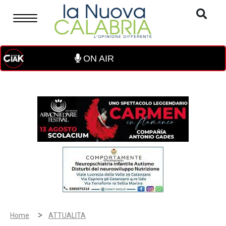
ON AIR
>
Home
ATTUALITA