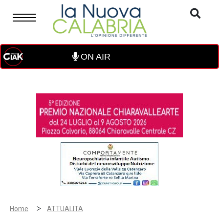
ON AIR
>
Home
ATTUALITA