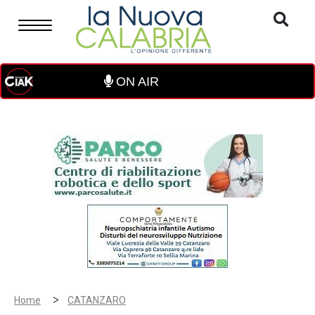
ON AIR
>
Home
CATANZARO