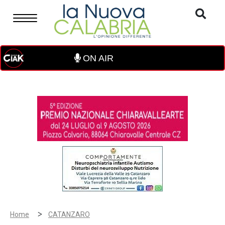
ON AIR
>
Home
CATANZARO