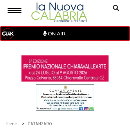
ON AIR
>
Home
CATANZARO