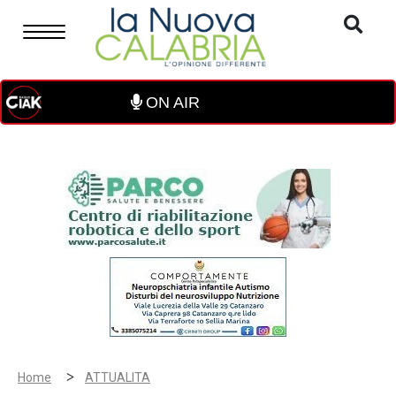
ON AIR
>
Home
ATTUALITA