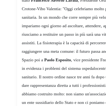
stato
Francesco Saverio Laraia
, Presidente Ord
Crotone-Vibo Valentia: "Oggi celebriamo molto 
sanitaria. In un mondo che corre sempre più veloc
impariamo ogni giorno ad ascoltare, attendere, a
riusciamo a restituire un passo in più sarà una vit
assistiti. La fisioterapia è la capacità di percorre
raggiungere una meta comune: il futuro passa an
Spazio poi a
Paolo Esposito
, vice presidente F
in evidenza i problemi del sistema ospedalocentri
sanitario. Il nostro ordine nasce tre anni fa dopo
dare rappresentanza diretta a tutti i professionis
abbiamo costruito molto: non siamo un'associazi
un ente sussidiario dello Stato e non ci poniamo 