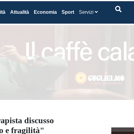
ità
Attualità
Economia
Sport
Servizi
rapista discusso
 e fragilità"