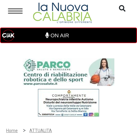
ON AIR
>
Home
ATTUALITA