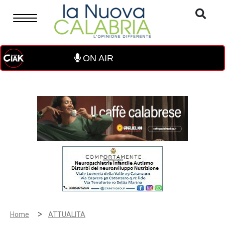
ON AIR
>
Home
ATTUALITA