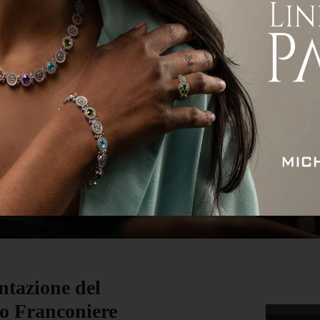
ità
Attualità
Economia
Sport
Servizi
entazione del
o Franconiere