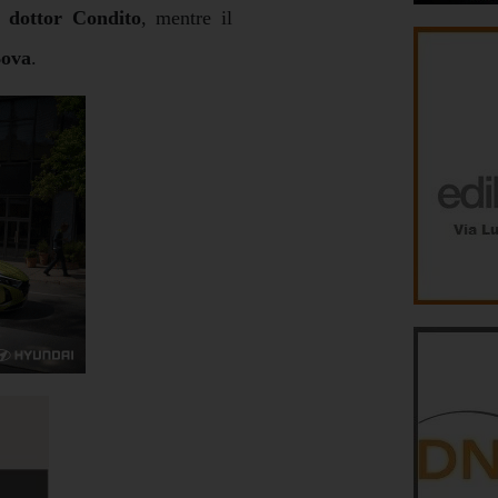
l
dottor Condito
, mentre il
Bova
.