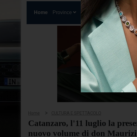
(current)
Home
Province
Cronaca
Politica
San
>
Home
CULTURA E SPETTACOLO
Catanzaro, l'11 luglio la pres
nuovo volume di don Maurizi