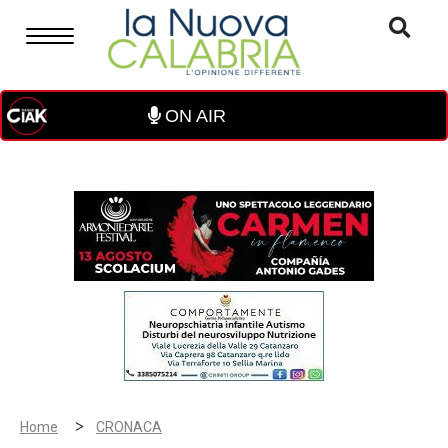
ON AIR
>
Home
CRONACA