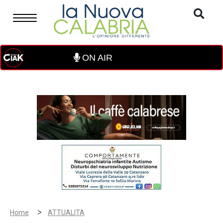
ON AIR
>
Home
ATTUALITA