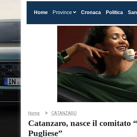
(current)
Home
Province
Cronaca
Politica
San
>
Home
CATANZARO
Catanzaro, nasce il comitato 
Pugliese”