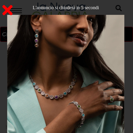
L'annuncio si chiuderà in 3 secondi
ON AIR
>
Home
CATANZARO