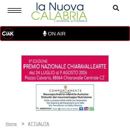
ON AIR
>
Home
ATTUALITA